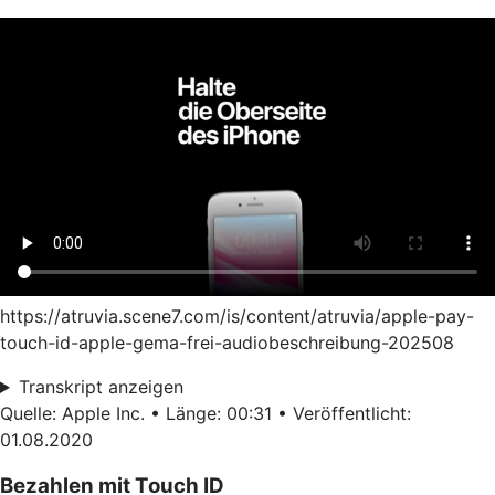
https://atruvia.scene7.com/is/content/atruvia/apple-pay-
touch-id-apple-gema-frei-audiobeschreibung-202508
Transkript anzeigen
Quelle: Apple Inc. • Länge: 00:31 • Veröffentlicht:
01.08.2020
Bezahlen mit Touch ID