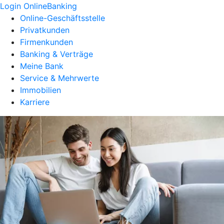
Login OnlineBanking
Online-Geschäftsstelle
Privatkunden
Firmenkunden
Banking & Verträge
Meine Bank
Service & Mehrwerte
Immobilien
Karriere